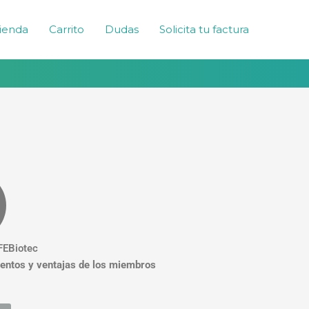
ienda
Carrito
Dudas
Solicita tu factura
FEBiotec
uentos y ventajas de los miembros